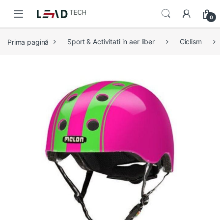
Skip to navigation
Skip to content
0
Prima pagină
Sport & Activitati in aer liber
Ciclism