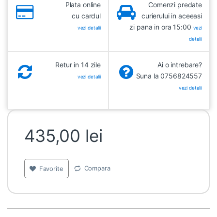
Plata online
Comenzi predate
cu cardul
curierului in aceeasi
zi pana in ora 15:00
vezi detalii
vezi
detalii
Retur in 14 zile
Ai o intrebare?
Suna la 0756824557
vezi detalii
vezi detalii
435,00
lei
Compara
Favorite