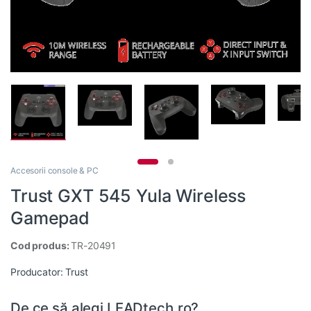
Accesorii console & PC
Trust GXT 545 Yula Wireless
Gamepad
Cod produs:
TR-20491
Producator:
Trust
De ce să alegi LEADtech.ro?