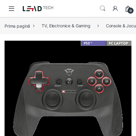
Skip to navigation
Skip to content
0
Prima pagină
TV, Electronice & Gaming
Console & Jocu