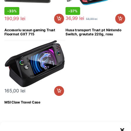
-
33%
-
37%
286,00
lei
36,99
lei
190,99
lei
58,99
lei
Accesoriu scaun gaming Trust
Husa transport Trust pt Nintendo
Floormat GXT 715
Switch, greutate 220g, rosu
165,00
lei
MSI Claw Travel Case