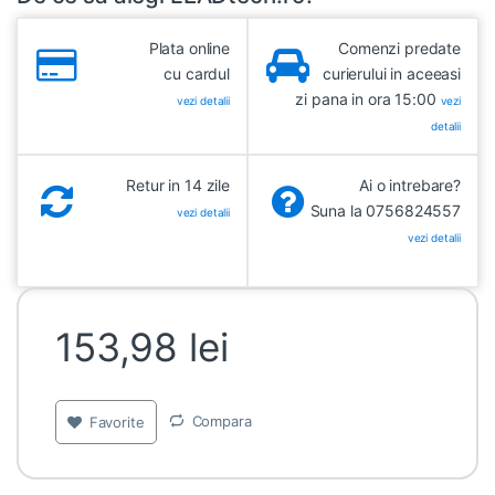
Plata online
Comenzi predate
cu cardul
curierului in aceeasi
zi pana in ora 15:00
vezi detalii
vezi
detalii
Retur in 14 zile
Ai o intrebare?
Suna la 0756824557
vezi detalii
vezi detalii
153,98
lei
Compara
Favorite