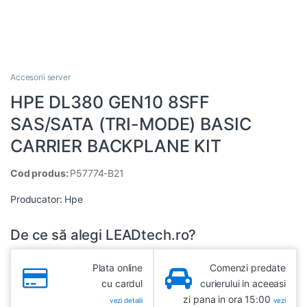
Accesorii server
HPE DL380 GEN10 8SFF
SAS/SATA (TRI-MODE) BASIC
CARRIER BACKPLANE KIT
Cod produs:
P57774-B21
Producator:
Hpe
De ce să alegi LEADtech.ro?
Plata online
Comenzi predate
cu cardul
curierului in aceeasi
zi pana in ora 15:00
vezi detalii
vezi