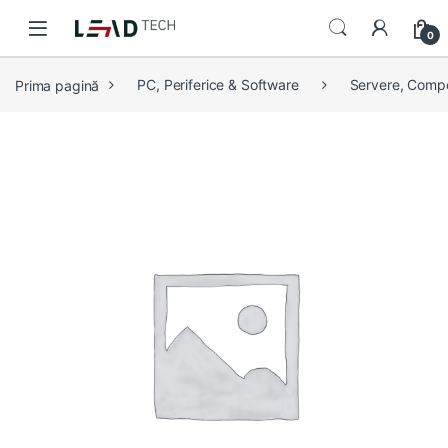
Skip to navigation
Skip to content
0
Prima pagină
PC, Periferice & Software
Servere, Comp