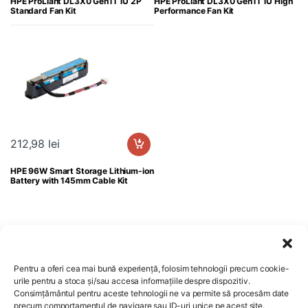
HPE ProLiant DL3X0 Gen11 1U 2P
HPE ProLiant DL3X0 Gen11 1U High
Standard Fan Kit
Performance Fan Kit
212,98
lei
HPE 96W Smart Storage Lithium-ion
Battery with 145mm Cable Kit
Pentru a oferi cea mai bună experiență, folosim tehnologii precum cookie-
urile pentru a stoca și/sau accesa informațiile despre dispozitiv.
Consimțământul pentru aceste tehnologii ne va permite să procesăm date
Comenzi si livrare
precum comportamentul de navigare sau ID-uri unice pe acest site.