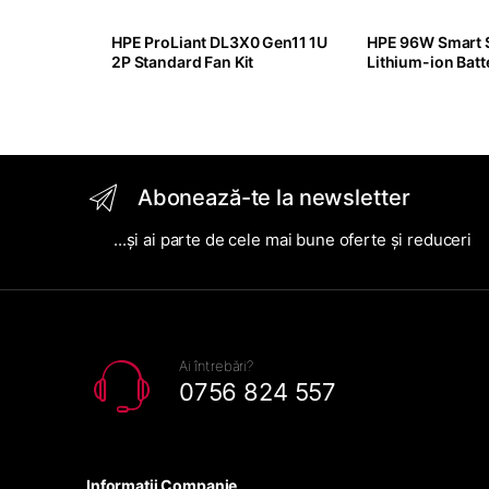
HPE ProLiant DL3X0 Gen11 1U
HPE 96W Smart 
2P Standard Fan Kit
Lithium-ion Batt
145mm Cable Kit
Abonează-te la newsletter
...și ai parte de cele mai bune oferte și reduceri
Ai întrebări?
0756 824 557
Informatii Companie