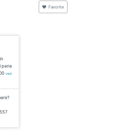
Favorite
in
i pana
:00
vezi
bare?
557