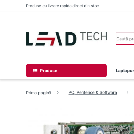
Skip to navigation
Skip to content
Produse cu livrare rapida direct din stoc
Search fo
Produse
Laptopur
Prima pagină
PC, Periferice & Software