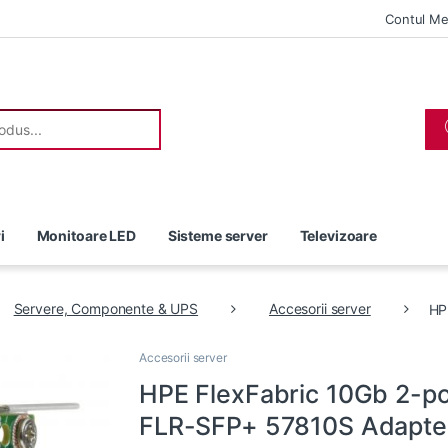
Contul M
r:
i
Monitoare LED
Sisteme server
Televizoare
Servere, Componente & UPS
Accesorii server
HP
Accesorii server
HPE FlexFabric 10Gb 2-po
FLR-SFP+ 57810S Adapte