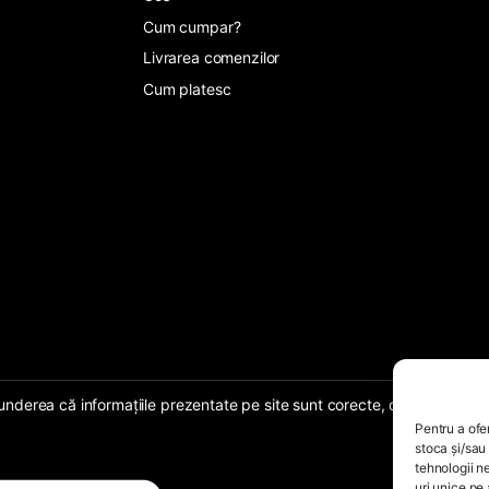
Cum cumpar?
Livrarea comenzilor
Cum platesc
erea că informațiile prezentate pe site sunt corecte, complete, iar serv
Pentru a ofe
stoca și/sau
tehnologii 
uri unice pe