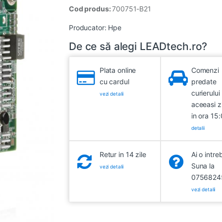
Cod produs:
700751-B21
Producator:
Hpe
De ce să alegi LEADtech.ro?
Plata online
Comenzi
cu cardul
predate
curierului 
vezi detalii
aceeasi z
in ora 15
detalii
Retur in 14 zile
Ai o intre
Suna la
vezi detalii
0756824
vezi detalii