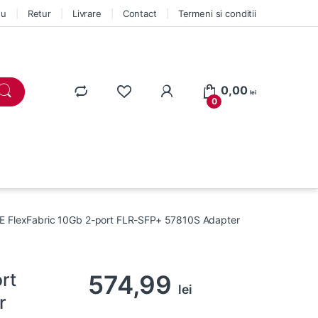
eu
Retur
Livrare
Contact
Termeni si conditii
0,00
lei
0
E FlexFabric 10Gb 2-port FLR-SFP+ 57810S Adapter
rt
574,99
lei
r