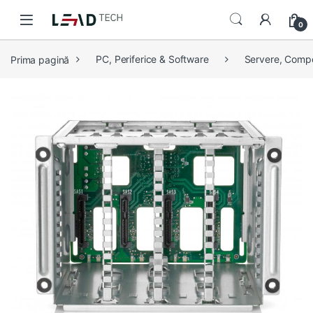
Skip to navigation
Skip to content
0
Prima pagină
PC, Periferice & Software
Servere, Comp