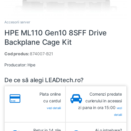
Accesorii server
HPE ML110 Gen10 8SFF Drive
Backplane Cage Kit
Cod produs:
874007-B21
Producator:
Hpe
De ce să alegi LEADtech.ro?
Plata online
Comenzi predate
cu cardul
curierului in aceeasi
zi pana in ora 15:00
vezi detalii
vezi
detalii
Retur in 14 zile
Ai o intrebare?