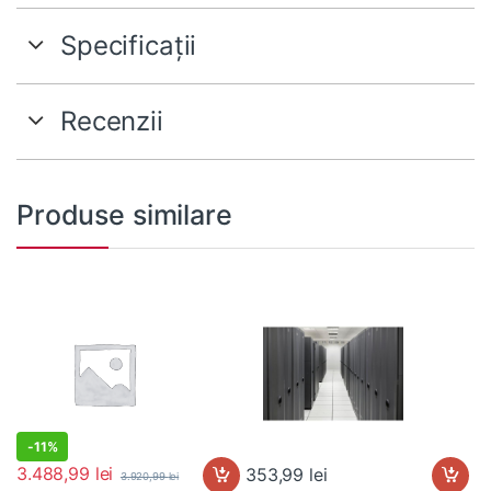
Specificații
Recenzii
Produse similare
-
11%
3.488,99
lei
353,99
lei
3.920,99
lei