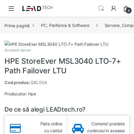
Skip to navigation
Skip to content
0
Prima pagină
PC, Periferice & Software
Servere, Comp
Accesorii server
HPE StoreEver MSL3040 LTO-7+
Path Failover LTU
Cod produs:
Q8L00A
Producator:
Hpe
De ce să alegi LEADtech.ro?
Plata online
Comenzi predate
cu cardul
curierului in aceeasi