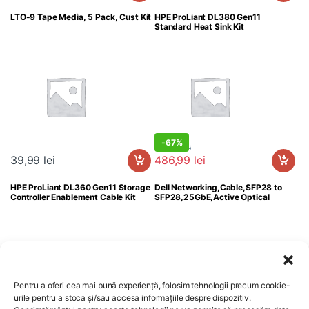
LTO-9 Tape Media, 5 Pack, Cust Kit
HPE ProLiant DL380 Gen11
Standard Heat Sink Kit
-
67%
1.458,99
lei
39,99
lei
486,99
lei
HPE ProLiant DL360 Gen11 Storage
Dell Networking,Cable,SFP28 to
Controller Enablement Cable Kit
SFP28,25GbE,Active Optical
(Optics incl'd),7Meter,Customer Kit
Pentru a oferi cea mai bună experiență, folosim tehnologii precum cookie-
urile pentru a stoca și/sau accesa informațiile despre dispozitiv.