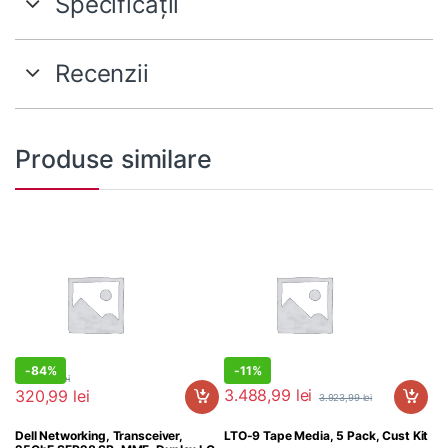
Specificații
Recenzii
Produse similare
-
84%
-
11%
2.025,99
lei
3.488,99
lei
320,99
lei
3.923,99
lei
Dell Networking, Transceiver,
LTO-9 Tape Media, 5 Pack, Cust Kit