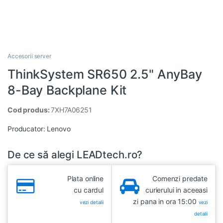
Accesorii server
ThinkSystem SR650 2.5" AnyBay
8-Bay Backplane Kit
Cod produs:
7XH7A06251
Producator:
Lenovo
De ce să alegi LEADtech.ro?
Plata online
Comenzi predate
cu cardul
curierului in aceeasi
zi pana in ora 15:00
vezi detalii
vezi
detalii