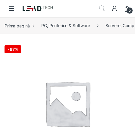
Skip to navigation
Skip to content
0
Prima pagină
PC, Periferice & Software
Servere, Comp
-
67%