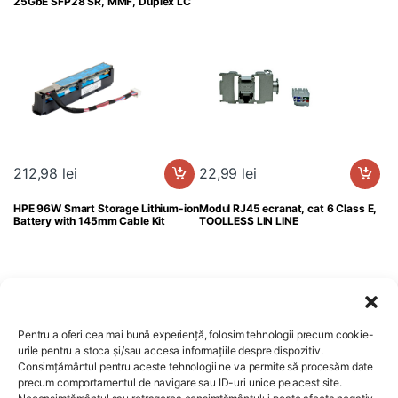
25GbE SFP28 SR, MMF, Duplex LC
212,98
lei
22,99
lei
HPE 96W Smart Storage Lithium-ion
Modul RJ45 ecranat, cat 6 Class E,
Battery with 145mm Cable Kit
TOOLLESS LIN LINE
Pentru a oferi cea mai bună experiență, folosim tehnologii precum cookie-
urile pentru a stoca și/sau accesa informațiile despre dispozitiv.
Consimțământul pentru aceste tehnologii ne va permite să procesăm date
Comenzi si livrare
precum comportamentul de navigare sau ID-uri unice pe acest site.