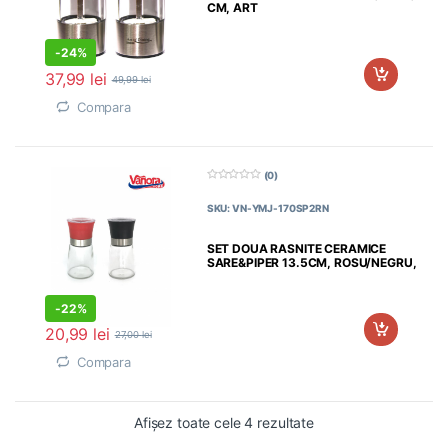
CM, ART
-
24%
37,99
lei
49,99
lei
Compara
(0)
0
d
SKU: VN-YMJ-170SP2RN
i
n
5
SET DOUA RASNITE CERAMICE
SARE&PIPER 13.5CM, ROSU/NEGRU,
VANORA HOME
-
22%
20,99
lei
27,00
lei
Compara
Afișez toate cele 4 rezultate