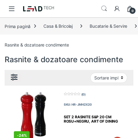
Skip to navigation
Skip to content
0
Prima pagină
Casa & Bricolaj
Bucatarie & Servire
Rasnite & dozatoare condimente
Rasnite & dozatoare condimente
(0)
0
d
SKU: HR-JMH2X20
i
n
5
SET 2 RASNITE S&P 20 CM
ROSU+NEGRU, ART OF DINING
-
24%