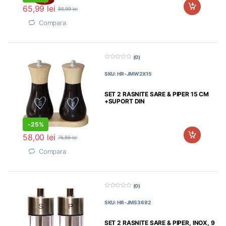
65,99
lei
86,99
lei
Compara
(0)
0
d
SKU: HR-JMW2X15
i
n
5
SET 2 RASNITE SARE & PIPER 15 CM
+SUPORT DIN
-
25%
58,00
lei
76,99
lei
Compara
(0)
0
d
SKU: HR-JMS3692
i
n
5
SET 2 RASNITE SARE & PIPER, INOX, 9