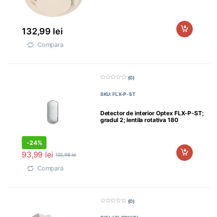
132,99
lei
Compara
(0)
0
d
SKU: FLX-P-ST
i
n
5
Detector de interior Optex FLX-P-ST;
gradul 2; lentila rotativa 180
-
24%
93,99
lei
122,98
lei
Compara
(0)
0
d