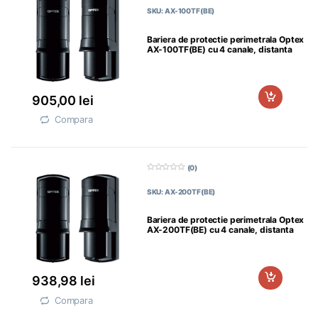
d
SKU: AX-100TF(BE)
i
n
5
Bariera de protectie perimetrala Optex
AX-100TF(BE) cu 4 canale, distanta
905,00
lei
Compara
(0)
0
d
SKU: AX-200TF(BE)
i
n
5
Bariera de protectie perimetrala Optex
AX-200TF(BE) cu 4 canale, distanta
938,98
lei
Compara