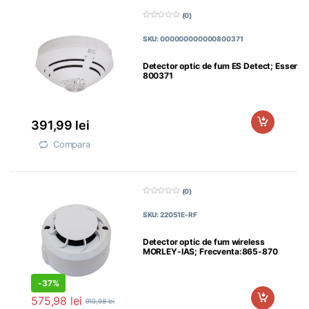
(0)
0
d
SKU: 000000000000800371
i
n
5
Detector optic de fum ES Detect; Esser
800371
391,99
lei
Compara
(0)
0
d
SKU: 22051E-RF
i
n
5
Detector optic de fum wireless
MORLEY-IAS; Frecventa:865-870
Mhz; Putere iesire
-
37%
575,98
lei
910,98
lei