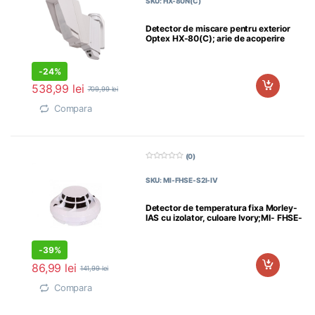
SKU: HX-80N(C)
i
n
5
Detector de miscare pentru exterior
Optex HX-80(C); arie de acoperire
-
24%
538,99
lei
709,99
lei
Compara
(0)
0
d
SKU: MI-FHSE-S2I-IV
i
n
5
Detector de temperatura fixa Morley-
IAS cu izolator, culoare Ivory;MI- FHSE-
S2I-IV
-
39%
86,99
lei
141,99
lei
Compara