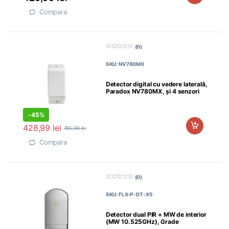
Compara
(0)
0
d
SKU: NV780MX
i
n
5
Detector digital cu vedere laterală,
Paradox NV780MX, și 4 senzori
-
45%
428,99
lei
785,99
lei
Compara
(0)
0
d
SKU: FLX-P-DT-X5
i
n
5
Detector dual PIR + MW de interior
(MW 10.525GHz), Grade