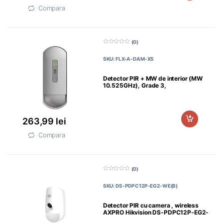
Compara
(0)
0
d
SKU: FLX-A-DAM-X5
i
n
5
Detector PIR + MW de interior (MW
10.525GHz), Grade 3,
263,99
lei
Compara
(0)
0
d
SKU: DS-PDPC12P-EG2-WE(B)
i
n
5
Detector PIR cu camera , wireless
AXPRO Hikvision DS-PDPC12P-EG2-
WE, frecventa