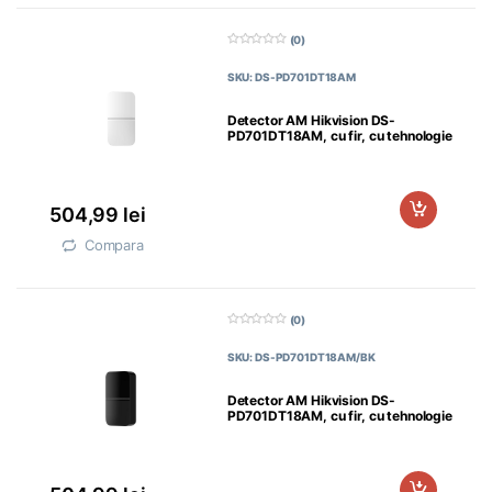
(0)
0
d
SKU: DS-PD701DT18AM
i
n
5
Detector AM Hikvision DS-
PD701DT18AM, cu fir, cu tehnologie
duală, de
504,99
lei
Compara
(0)
0
d
SKU: DS-PD701DT18AM/BK
i
n
5
Detector AM Hikvision DS-
PD701DT18AM, cu fir, cu tehnologie
duală, de