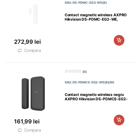
SKU: DS-PDMC-EG2-WE(B)
i
n
5
Contact magnetic wireless AXPRO
Hikvision DS-PDMC-EG2-WE,
frecventa operare: 868MHz,
transmisie:
272,99
lei
Compara
(0)
0
d
SKU: DS-PDMCS-EG2-WE(B)/BK
i
n
5
Contact magnetic wireless negru
AXPRO Hikvision DS-PDMCS-EG2-
WE(B)/BK , frecventa operare:
161,99
lei
Compara