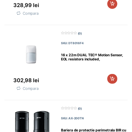
328,99
lei
Compara
(0)
0
d
SKU: DT8016F4
i
n
5
16 x 22m DUAL TEC® Motion Sensor,
EOL resistors included,
302,98
lei
Compara
(0)
0
d
SKU: AX-200TN
i
n
5
Bariera de protectie perimetrala BIR cu