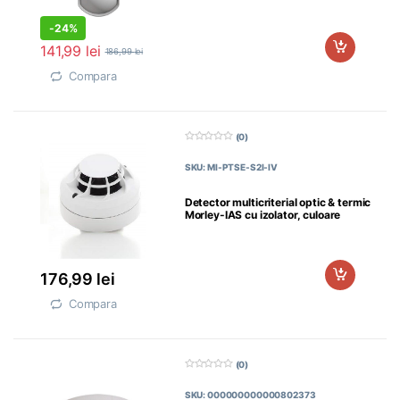
-
24%
141,99
lei
186,99
lei
Compara
(0)
0
d
SKU: MI-PTSE-S2I-IV
i
n
5
Detector multicriterial optic & termic
Morley-IAS cu izolator, culoare
Ivory;MI-PTSE-S2I-IV
176,99
lei
Compara
(0)
0
d
SKU: 000000000000802373
i