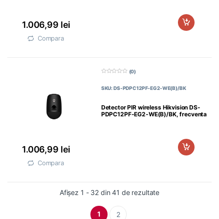
1.006,99
lei
Compara
(0)
0
d
SKU: DS-PDPC12PF-EG2-WE(B)/BK
i
n
5
Detector PIR wireless Hikvision DS-
PDPC12PF-EG2-WE(B)/BK, frecventa
de operare: 868MHz,
1.006,99
lei
Compara
Afișez 1 - 32 din 41 de rezultate
1
2