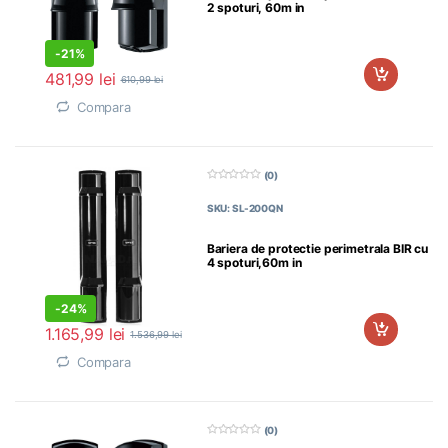
2 spoturi, 60m in
-
21%
481,99
lei
610,99
lei
Compara
(0)
0
d
SKU: SL-200QN
i
n
5
Bariera de protectie perimetrala BIR cu
4 spoturi,60m in
exterior,IP65,temperatura
-
24%
1.165,99
lei
1.536,99
lei
Compara
(0)
0