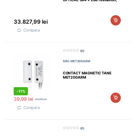
33.827,99
lei
Compara
(0)
0
d
SKU: MET200ARM
i
n
5
CONTACT MAGNETIC TANE
MET200ARM
-
11%
39,99
lei
44,99
lei
Compara
(0)
0
d