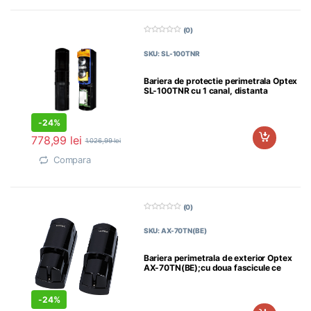
(0)
0
d
SKU: SL-100TNR
i
n
5
Bariera de protectie perimetrala Optex
SL-100TNR cu 1 canal, distanta
-
24%
778,99
lei
1.026,99
lei
Compara
(0)
0
d
SKU: AX-70TN(BE)
i
n
5
Bariera perimetrala de exterior Optex
AX-70TN(BE);cu doua fascicule ce
-
24%