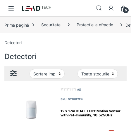
Skip to navigation
Skip to content
0
Prima pagină
Securitate
Protectie la efractie
De
Detectori
Detectori
(0)
0
d
SKU: DT8012F4
i
n
5
12 x 17m DUAL TEC® Motion Sensor
with Pet-Immunity, 10.525GHz