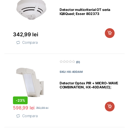
n
5
Detector multicriterial OT seria
IQ8Quad; Esser 802373
342,99
lei
Compara
(0)
0
d
SKU: HX-40DAM
i
n
5
Detector Optex PIR + MICRO-WAVE
COMBINATION, HX-40DAM(C);
detector de exterior;
-
23%
598,99
lei
780,99
lei
Compara