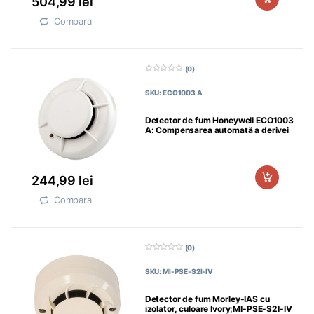
504,99
lei
Compara
(0)
0
d
SKU: ECO1003 A
i
n
5
Detector de fum Honeywell ECO1003
A: Compensarea automată a derivei
244,99
lei
Compara
(0)
0
d
SKU: MI-PSE-S2I-IV
i
n
5
Detector de fum Morley-IAS cu
izolator, culoare Ivory;MI-PSE-S2I-IV