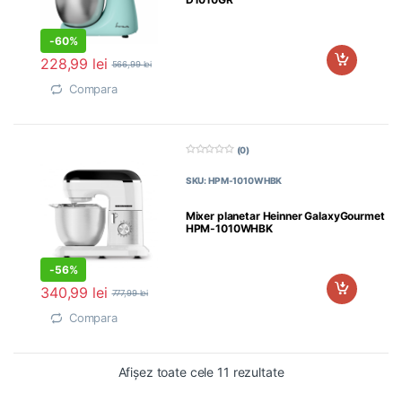
-
60%
228,99
lei
566,99
lei
Compara
(0)
0
d
SKU: HPM-1010WHBK
i
n
5
Mixer planetar Heinner GalaxyGourmet
HPM-1010WHBK
-
56%
340,99
lei
777,99
lei
Compara
Afișez toate cele 11 rezultate