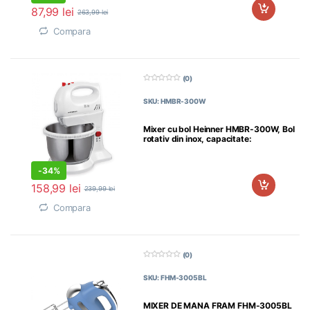
87,99
lei
263,99
lei
Compara
(0)
0
d
SKU: HMBR-300W
i
n
5
Mixer cu bol Heinner HMBR-300W, Bol
rotativ din inox, capacitate:
-
34%
158,99
lei
239,99
lei
Compara
(0)
0
d
SKU: FHM-3005BL
i
n
5
MIXER DE MANA FRAM FHM-3005BL