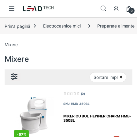
Skip to navigation
Skip to content
0
Prima pagină
Electrocasnice mici
Preparare alimente
Mixere
Mixere
(0)
0
d
SKU: HMB-350BL
i
n
5
MIXER CU BOL HEINNER CHARM HMB-
350BL
-
67%