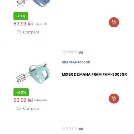
-
61%
53,99
lei
136,98
lei
Compara
(0)
0
d
SKU: FHM-3005GR
i
n
5
MIXER DE MANA FRAM FHM-3005GR
-
60%
53,99
lei
135,99
lei
Compara
(0)
0