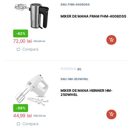
d
SKU: FHM-4006DSS
i
n
5
MIXER DE MANA FRAM FHM-4006DSS
-
62%
72,00
lei
191,99
lei
Compara
(0)
0
d
SKU: HM-250WHSL
i
n
5
MIXER DE MANA HEINNER HM-
250WHSL
-
58%
44,99
lei
106,00
lei
Compara