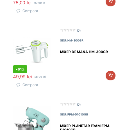
75,00
lei
199,99
lei
Compara
(0)
0
d
SKU: HM-300GR
i
n
5
MIXER DE MANA HM-300GR
-
61%
49,99
lei
128,99
lei
Compara
(0)
0
d
SKU: FPM-D1010GR
i
n
5
MIXER PLANETAR FRAM FPM-
D1010GR