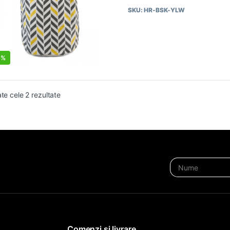
d
SKU: HR-BSK-YLW
i
n
5
5%
ate cele 2 rezultate
Comenzi si livrare