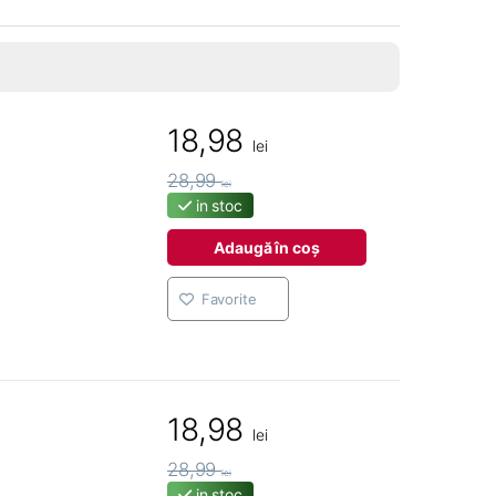
18,98
lei
28,99
lei
in stoc
Adaugă în coș
Favorite
18,98
lei
28,99
lei
in stoc