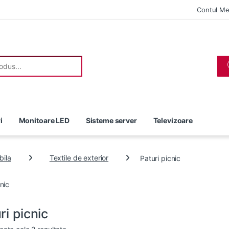
Contul M
r:
i
Monitoare LED
Sisteme server
Televizoare
bila
Textile de exterior
Paturi picnic
nic
ri picnic