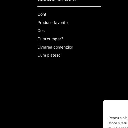
Cont
Produse favorite
Cos
Cum cumpar?
Livrarea comenzilor
Cum platesc
Pentru a ofe
stoca și/sau