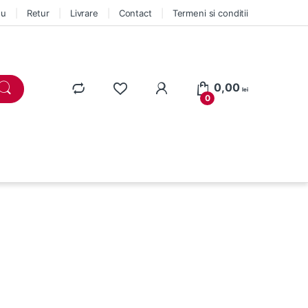
eu
Retur
Livrare
Contact
Termeni si conditii
0,00
lei
0