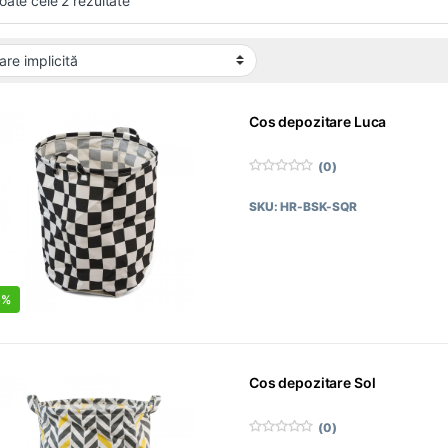
toate cele 2 rezultate
Cos depozitare Luca
(0)
0
d
SKU: HR-BSK-SQR
i
n
5
5%
Cos depozitare Sol
(0)
0