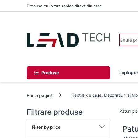
Skip to navigation
Skip to content
Produse cu livrare rapida direct din stoc
Search fo
Produse
Laptopur
Prima pagină
Textile de casa, Decoratiuni si Mo
Filtrare produse
Paturi pic
Patu
Filter by price