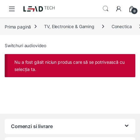
Skip to navigation
Skip to content
0
Prima pagină
TV, Electronice & Gaming
Conectica
Switchuri audiovideo
Nu a fost găsit niciun produs care să se potrivească cu
selecția ta.
Comenzi si livrare