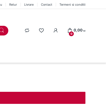
eu
Retur
Livrare
Contact
Termeni si conditii
0,00
lei
0