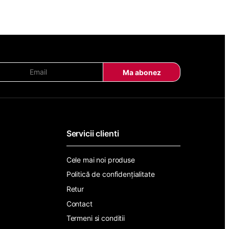
E
Ma abonez
m
a
i
l
*
Servicii clienti
Cele mai noi produse
Politică de confidențialitate
Retur
Contact
Termeni si conditii