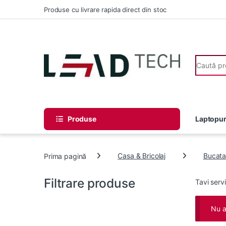
Skip to navigation
Skip to content
Produse cu livrare rapida direct din stoc
Search fo
Produse
Laptopur
Prima pagină
Casa & Bricolaj
Bucata
Filtrare produse
Tavi serv
Nu a