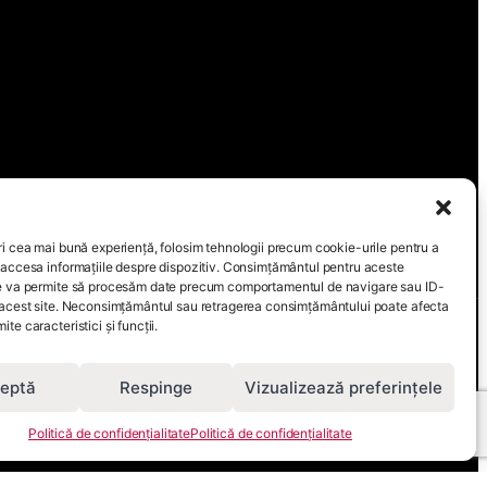
ri cea mai bună experiență, folosim tehnologii precum cookie-urile pentru a
 accesa informațiile despre dispozitiv. Consimțământul pentru aceste
ne va permite să procesăm date precum comportamentul de navigare sau ID-
 acest site. Neconsimțământul sau retragerea consimțământului poate afecta
iciile oferite prin acest site sunt accesibile,
te caracteristici și funcții.
eptă
Respinge
Vizualizează preferințele
Politică de confidențialitate
Politică de confidențialitate