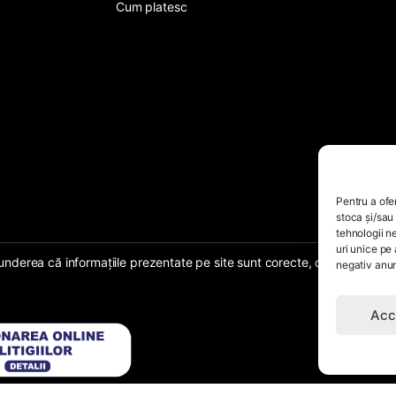
Cum platesc
Pentru a ofe
stoca și/sau
tehnologii 
uri unice pe
erea că informațiile prezentate pe site sunt corecte, complete, iar serv
negativ anumi
Acc