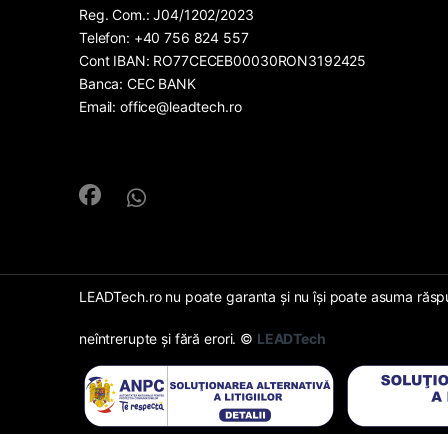
Reg. Com.: J04/1202/2023
Telefon: +40 756 824 557
Cont IBAN: RO77CECEB00030RON3192425
Banca: CEC BANK
Email: office@leadtech.ro
LEADTech.ro nu poate garanta și nu își poate asuma răspund
neîntrerupte și fără erori. ©
LEADTech