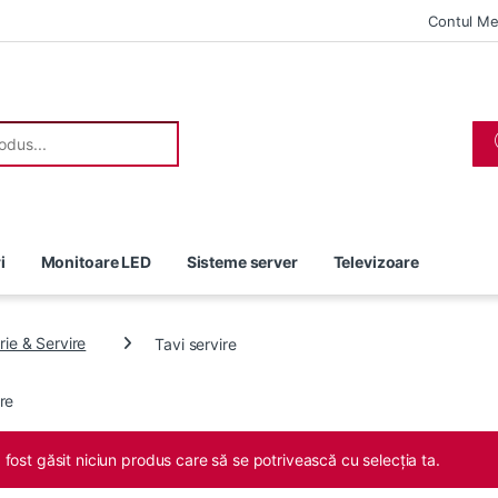
Contul M
r:
i
Monitoare LED
Sisteme server
Televizoare
rie & Servire
Tavi servire
ire
 fost găsit niciun produs care să se potrivească cu selecția ta.