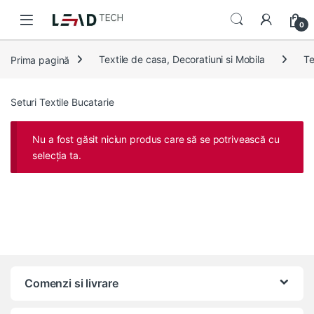
Skip to navigation
Skip to content
0
Prima pagină
Textile de casa, Decoratiuni si Mobila
Te
Seturi Textile Bucatarie
Nu a fost găsit niciun produs care să se potrivească cu
selecția ta.
Comenzi si livrare