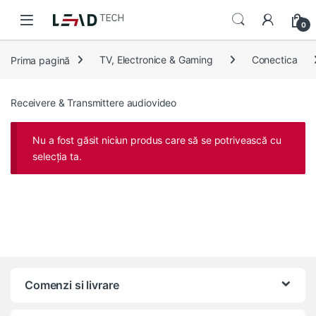
Skip to navigation
Skip to content
0
Prima pagină
TV, Electronice & Gaming
Conectica
Receivere & Transmittere audiovideo
Nu a fost găsit niciun produs care să se potrivească cu
selecția ta.
Comenzi si livrare