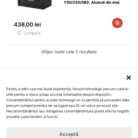
YSV/250/DB2; Alcatuit din otel;
Tastatura digitala
438,00
lei
Compara
Afișez toate cele 3 rezultate
Pentru a oferi cea mai bună experiență, folosim tehnologii precum cookie-
urile pentru a stoca și/sau accesa informațiile despre dispozitiv.
Consimțământul pentru aceste tehnologii ne va permite să procesăm date
Comenzi si livrare
precum comportamentul de navigare sau ID-uri unice pe acest site.
Neconsimțământul sau retragerea consimțământului poate afecta negativ
anumite caracteristici și funcții.
Servicii clienti
Acceptă