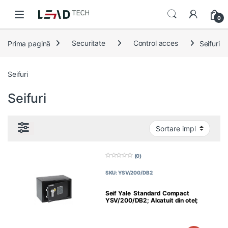
Skip to navigation
Skip to content
0
Prima pagină
Securitate
Control acces
Seifuri
Seifuri
Seifuri
(0)
0
d
SKU: YSV/200/DB2
i
n
5
Seif Yale Standard Compact
YSV/200/DB2; Alcatuit din otel;
Prevazut cu