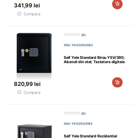
341,99
lei
Compara
(0)
0
d
SKU: YSV/390/DB2
i
n
5
Seif Yale Standard Birou YSV/390;
Alcatuit din otel; Tastatura digitala
820,99
lei
Compara
(0)
0
d
SKU: YSV/250/DB2
i
n
5
Seif Yale Standard Rezidential