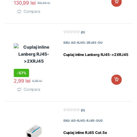
130,99
lei
196,99
lei
Compara
(0)
0
d
SKU: AD-RJ45-2RJ45-OU
i
n
5
Cuplaj inline Lanberg RJ45->2XRJ45
-
57%
2,99
lei
6,99
lei
Compara
(0)
0
d
SKU: AD-RJ45-RJ45-OU5
i
n
5
Cuplaj inline RJ45 Cat.5e