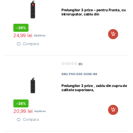
n
5
Prelungitor 3 prize – pentru Franta, cu
intrerupator, cablu din
-
38%
24,99
lei
39,99
lei
Compara
(0)
0
d
SKU: PS0-03E-0300-BK
i
n
5
Prelungitor 3 prize , cablu din cupru de
calitate superioara,
-
38%
20,99
lei
33,99
lei
Compara