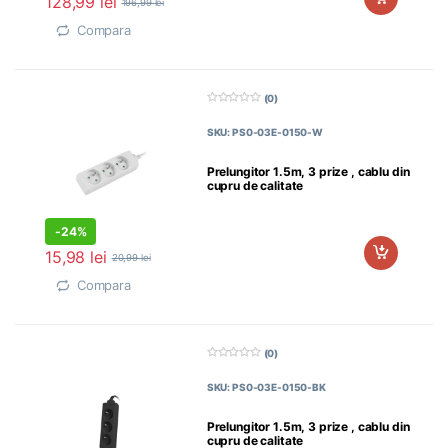
128,99
lei
196,99
lei
Compara
(0)
0
d
SKU: PS0-03E-0150-W
i
n
5
Prelungitor 1.5m, 3 prize , cablu din
cupru de calitate
-
24%
15,98
lei
20,99
lei
Compara
(0)
0
d
SKU: PS0-03E-0150-BK
i
n
5
Prelungitor 1.5m, 3 prize , cablu din
cupru de calitate