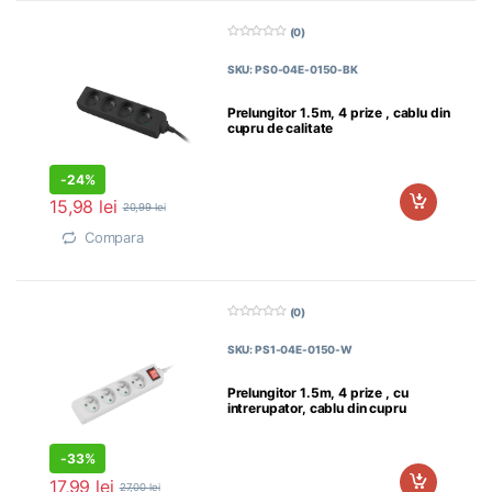
(0)
0
d
SKU: PS0-04E-0150-BK
i
n
5
Prelungitor 1.5m, 4 prize , cablu din
cupru de calitate
-
24%
15,98
lei
20,99
lei
Compara
(0)
0
d
SKU: PS1-04E-0150-W
i
n
5
Prelungitor 1.5m, 4 prize , cu
intrerupator, cablu din cupru
-
33%
17,99
lei
27,00
lei