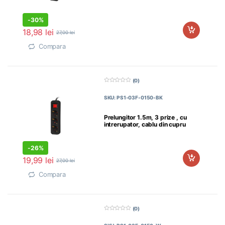
-
30%
18,98
lei
27,00
lei
Compara
(0)
0
d
SKU: PS1-03F-0150-BK
i
n
5
Prelungitor 1.5m, 3 prize , cu
intrerupator, cablu din cupru
-
26%
19,99
lei
27,00
lei
Compara
(0)
0
d