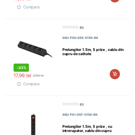
Compara
(0)
0
d
SKU: PS0-05E-0150-BK
i
n
5
Prelungitor 1.5m, 5 prize , cablu din
cupru de calitate
-
33%
17,99
lei
27,00
lei
Compara
(0)
0
d
SKU: PS1-05F-0150-BK
i
n
5
Prelungitor 1.5m, 5 prize , cu
intrerupator, cablu din cupru