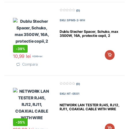
(0)
0
d
SKU: SPMS-2-WH
i
n
5
Dublu Stecher Spacer, Schuko, max
3500W, 16A, protectie copii, 2
-
39%
10,99
lei
17,99
lei
Compara
(0)
0
d
SKU: NT-0501
i
n
5
NETWORK LAN TESTER RJ45, RJ12,
RJ11, COAXIAL CABLE WITH WIRE
-
35%