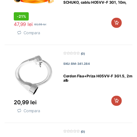
SCHUKO, cablu HO5VV-F 3G1, 10m,
culoare
-
21%
47,99
lei
60,98
lei
Compara
(0)
0
d
SKU: BM-341.284
i
n
5
Cordon Fisa+Priza H05VV-F 3G1.5, 2m
alb
20,99
lei
Compara
(0)
0