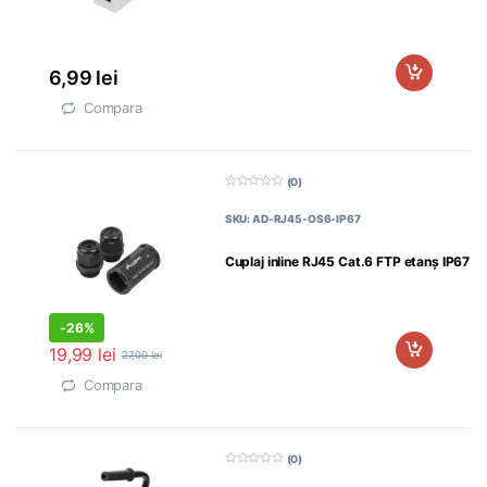
6,99
lei
Compara
(0)
0
d
SKU: AD-RJ45-OS6-IP67
i
n
5
Cuplaj inline RJ45 Cat.6 FTP etanș IP67
-
26%
19,99
lei
27,00
lei
Compara
(0)
0
d