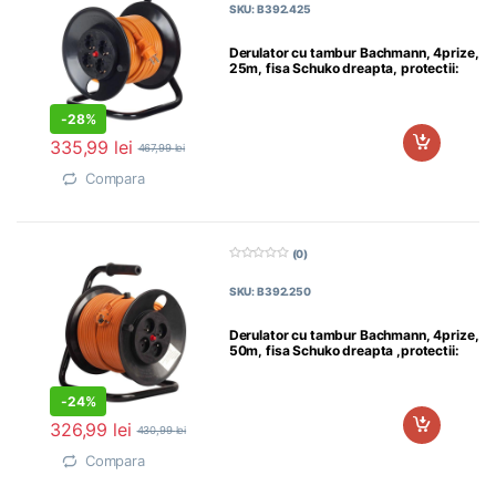
SKU: B392.425
i
n
5
Derulator cu tambur Bachmann, 4prize,
25m, fisa Schuko dreapta, protectii:
-
28%
335,99
lei
467,99
lei
Compara
(0)
0
d
SKU: B392.250
i
n
5
Derulator cu tambur Bachmann, 4prize,
50m, fisa Schuko dreapta ,protectii:
-
24%
326,99
lei
430,99
lei
Compara