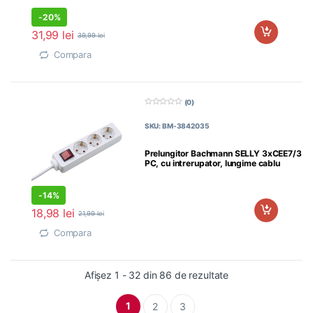
-
20%
31,99
lei
39,99
lei
Compara
(0)
0
d
SKU: BM-3842035
i
n
5
Prelungitor Bachmann SELLY 3xCEE7/3
PC, cu intrerupator, lungime cablu
1.5m,
-
14%
18,98
lei
21,99
lei
Compara
Afișez 1 - 32 din 86 de rezultate
1
2
3