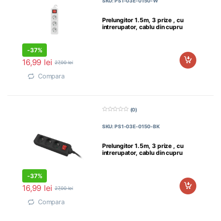
SKU: PS1-03E-0150-W
i
n
5
Prelungitor 1.5m, 3 prize , cu
intrerupator, cablu din cupru
-
37%
16,99
lei
27,00
lei
Compara
(0)
0
d
SKU: PS1-03E-0150-BK
i
n
5
Prelungitor 1.5m, 3 prize , cu
intrerupator, cablu din cupru
-
37%
16,99
lei
27,00
lei
Compara