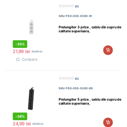
(0)
0
d
SKU: PS0-03E-0300-W
i
n
5
Prelungitor 3 prize , cablu din cupru de
calitate superioara,
-
35%
21,99
lei
33,99
lei
Compara
(0)
0
d
SKU: PS0-05E-0300-BK
i
n
5
Prelungitor 5 prize , cablu din cupru de
calitate superioara,
-
38%
24,99
lei
39,99
lei