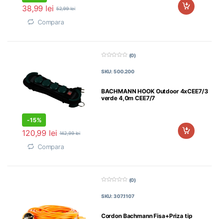
38,99
lei
52,99
lei
Compara
(0)
0
d
SKU: 500.200
i
n
5
BACHMANN HOOK Outdoor 4xCEE7/3
verde 4,0m CEE7/7
-
15%
120,99
lei
142,99
lei
Compara
(0)
0
d
SKU: 307.1107
i
n
5
Cordon Bachmann Fisa+Priza tip