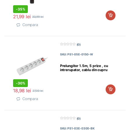
-
35%
21,99
lei
33,99
lei
Compara
(0)
0
d
SKU: PS1-05E-0150-W
i
n
5
Prelungitor 1.5m, 5 prize , cu
intrerupator, cablu din cupru
-
30%
18,98
lei
27,00
lei
Compara
(0)
0
d
SKU: PS1-03E-0300-BK
i