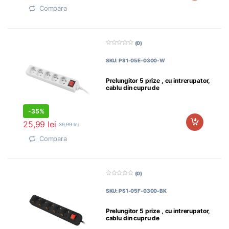
Compara
(0)
0
d
SKU: PS1-05E-0300-W
i
n
5
Prelungitor 5 prize , cu intrerupator,
cablu din cupru de
-
35%
25,99
lei
39,99
lei
Compara
(0)
0
d
SKU: PS1-05F-0300-BK
i
n
5
Prelungitor 5 prize , cu intrerupator,
cablu din cupru de