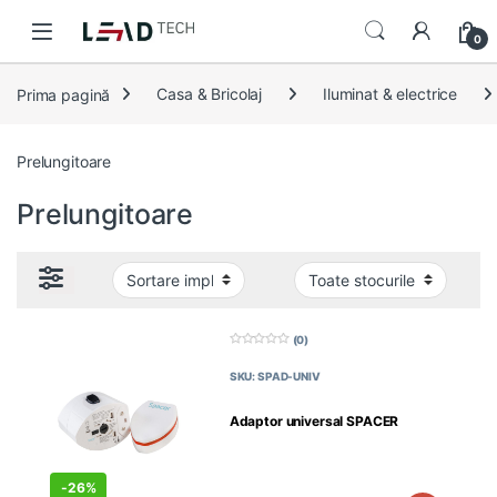
Skip to navigation
Skip to content
0
Prima pagină
Casa & Bricolaj
Iluminat & electrice
Prelungitoare
Prelungitoare
(0)
0
d
SKU: SPAD-UNIV
i
n
5
Adaptor universal SPACER
-
26%