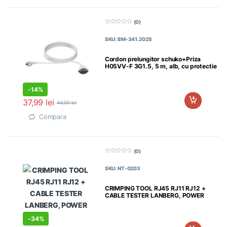
(0)
0
d
SKU: BM-341.202S
i
n
5
Cordon prelungitor schuko+Priza
H05VV-F 3G1.5, 5 m, alb, cu protectie
-
14%
37,99
lei
44,00
lei
Compara
(0)
0
d
SKU: NT-0203
i
n
5
CRIMPING TOOL RJ45 RJ11 RJ12 +
CABLE TESTER LANBERG, POWER
-
34%