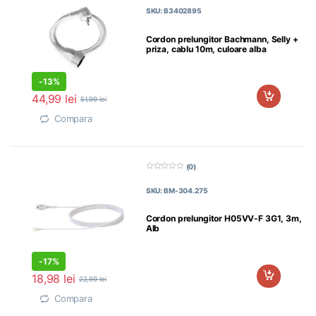
d
SKU: B3402895
i
n
5
Cordon prelungitor Bachmann, Selly +
priza, cablu 10m, culoare alba
-
13%
44,99
lei
51,99
lei
Compara
(0)
0
d
SKU: BM-304.275
i
n
5
Cordon prelungitor H05VV-F 3G1, 3m,
Alb
-
17%
18,98
lei
22,99
lei
Compara