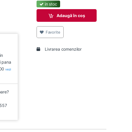
in stoc
Adaugă în coș
Favorite
Livrarea comenzilor
in
i pana
:00
vezi
bare?
557