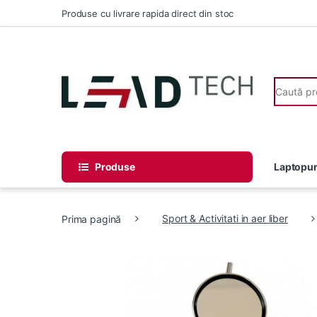
Skip to navigation
Skip to content
Produse cu livrare rapida direct din stoc
Search fo
Produse
Laptopur
Prima pagină
Sport & Activitati in aer liber