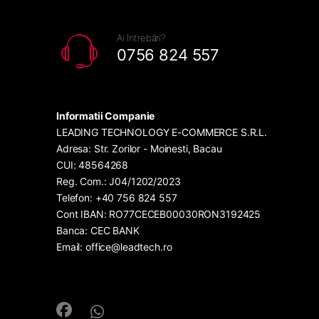
Ai întrebări?
0756 824 557
Informatii Companie
LEADING TECHNOLOGY E-COMMERCE S.R.L.
Adresa: Str. Zorilor - Moinesti, Bacau
CUI: 48564268
Reg. Com.: J04/1202/2023
Telefon: +40 756 824 557
Cont IBAN: RO77CECEB00030RON3192425
Banca: CEC BANK
Email: office@leadtech.ro