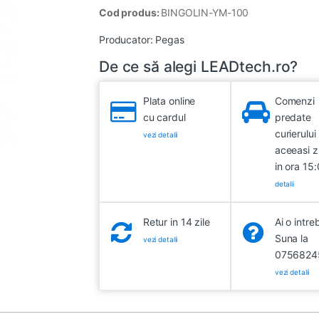
Cod produs:
BINGOLIN-YM-100
Producator:
Pegas
De ce să alegi LEADtech.ro?
Plata online
Comenzi
cu cardul
predate
curierului 
vezi detalii
aceeasi z
in ora 15
detalii
Retur in 14 zile
Ai o intre
Suna la
vezi detalii
0756824
vezi detalii