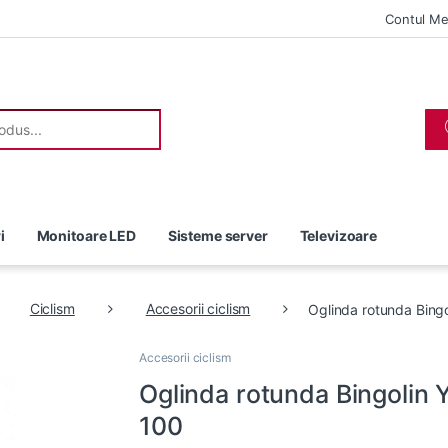
Contul M
r:
i
Monitoare LED
Sisteme server
Televizoare
Ciclism
Accesorii ciclism
Oglinda rotunda Bing
Accesorii ciclism
Oglinda rotunda Bingolin
100