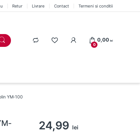
eu
Retur
Livrare
Contact
Termeni si conditii
0,00
lei
0
olin YM-100
 YM-
24,99
lei