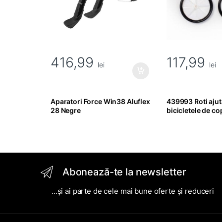
416,99
117,99
lei
lei
Aparatori Force Win38 Aluflex
439993 Roti ajut
28 Negre
bicicletele de co
16"
Abonează-te la newsletter
...și ai parte de cele mai bune oferte și reduceri