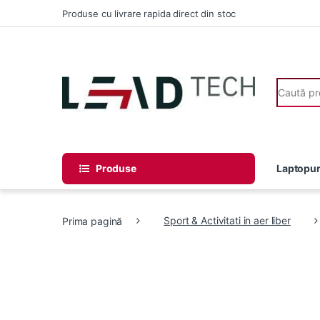
Skip to navigation
Skip to content
Produse cu livrare rapida direct din stoc
Search fo
Produse
Laptopur
Prima pagină
Sport & Activitati in aer liber