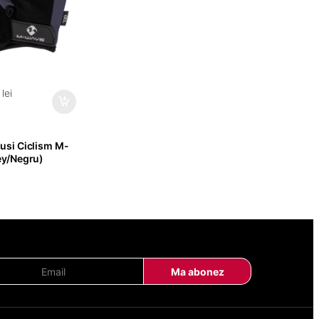
9
lei
si Ciclism M-
y/Negru)
E
Ma abonez
m
a
i
l