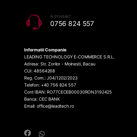
Ai întrebări?
0756 824 557
Informatii Companie
LEADING TECHNOLOGY E-COMMERCE S.R.L.
Adresa: Str. Zorilor - Moinesti, Bacau
CUI: 48564268
Reg. Com.: J04/1202/2023
Telefon: +40 756 824 557
Cont IBAN: RO77CECEB00030RON3192425
Banca: CEC BANK
Email: office@leadtech.ro