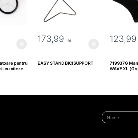
173,99
123,9
lei
atoare pentru
EASY STAND BICISUPPORT
719937G Manu
pii cu viteze
WAVE XL (Gre