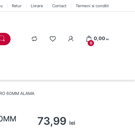
eu
Retur
Livrare
Contact
Termeni si conditii
0,00
lei
0
TRO 60MM ALAMA
60MM
73,99
lei