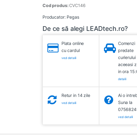
Cod produs:
CVC146
Producator:
Pegas
De ce să alegi LEADtech.ro?
Plata online
Comenzi
cu cardul
predate
curierului 
vezi detalii
aceeasi z
in ora 15
detalii
Retur in 14 zile
Ai o intre
Suna la
vezi detalii
0756824
vezi detalii