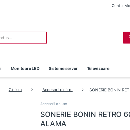
Contul M
r:
i
Monitoare LED
Sisteme server
Televizoare
Ciclism
Accesorii ciclism
SONERIE BONIN RE
Accesorii ciclism
SONERIE BONIN RETRO 
ALAMA