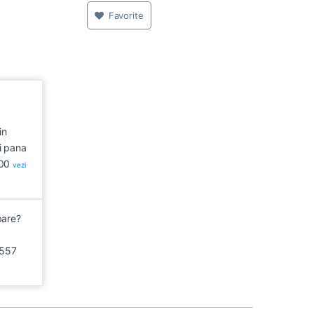
Favorite
in
i pana
:00
vezi
bare?
557