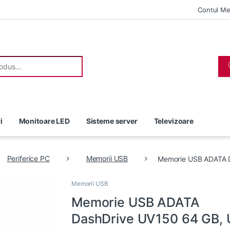
Contul M
r:
i
Monitoare LED
Sisteme server
Televizoare
Periferice PC
Memorii USB
Memorie USB ADATA D
Memorii USB
Memorie USB ADATA
DashDrive UV150 64 GB,