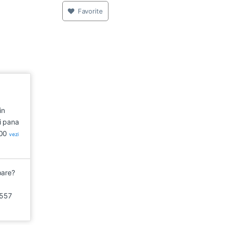
Favorite
in
i pana
:00
vezi
bare?
557