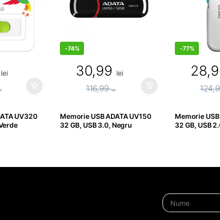
-
74%
-
77%
8
30,99
28,
lei
lei
116,99
124,
ei
lei
DATA UV320
Memorie USB ADATA UV150
Memorie USB
 Verde
32 GB, USB 3.0, Negru
32 GB, USB 2.