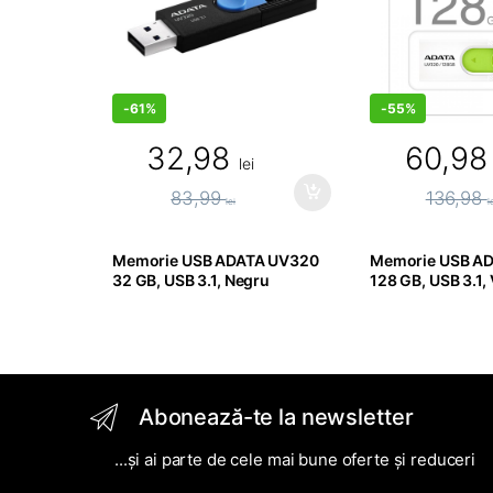
-
61%
-
55%
32,98
60,9
lei
83,99
136,98
lei
l
Memorie USB ADATA UV320
Memorie USB A
32 GB, USB 3.1, Negru
128 GB, USB 3.1,
Abonează-te la newsletter
...și ai parte de cele mai bune oferte și reduceri