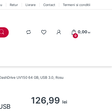
eu
Retur
Livrare
Contact
Termeni si conditii
0,00
lei
0
ashDrive UV150 64 GB, USB 3.0, Rosu
126,99
lei
 USB