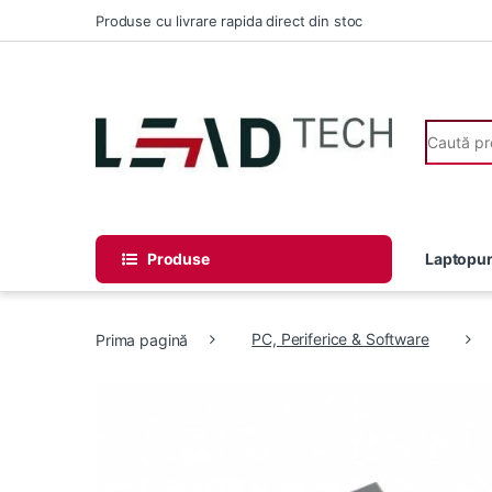
Skip to navigation
Skip to content
Produse cu livrare rapida direct din stoc
Search fo
Produse
Laptopur
Prima pagină
PC, Periferice & Software