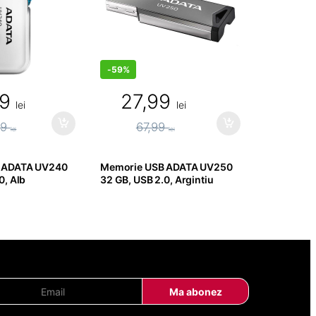
-
59%
99
27,99
lei
lei
99
67,99
lei
lei
 ADATA UV240
Memorie USB ADATA UV250
0, Alb
32 GB, USB 2.0, Argintiu
E
Ma abonez
m
a