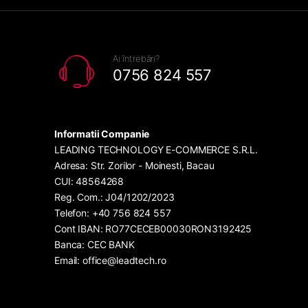
Ai întrebări?
0756 824 557
Informatii Companie
LEADING TECHNOLOGY E-COMMERCE S.R.L.
Adresa: Str. Zorilor - Moinesti, Bacau
CUI: 48564268
Reg. Com.: J04/1202/2023
Telefon: +40 756 824 557
Cont IBAN: RO77CECEB00030RON3192425
Banca: CEC BANK
Email: office@leadtech.ro