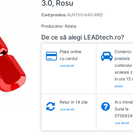
3.0, Rosu
Cod produs:
AUV150-64G-RRD
Producator:
Adata
De ce să alegi LEADtech.ro?
Plata online
Comenzi
cu cardul
predate
curierului 
vezi detalii
aceeasi z
in ora 15
detalii
Retur in 14 zile
Ai o intre
Suna la
vezi detalii
0756824
vezi detalii