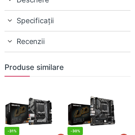
Specificații
Recenzii
Produse similare
-
31%
-
30%
981,00
lei
578,99
lei