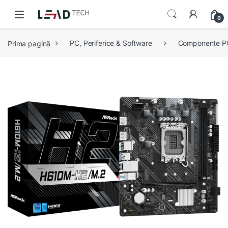
Skip to navigation
Skip to content
0
Prima pagină
PC, Periferice & Software
Componente P