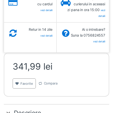
cu cardul
curierului in aceeasi
zi pana in ora 15:00
vezi detalii
vezi
detalii
Retur in 14 zile
Ai o intrebare?
Suna la 0756824557
vezi detalii
vezi detalii
341,99
lei
Compara
Favorite
Descriere