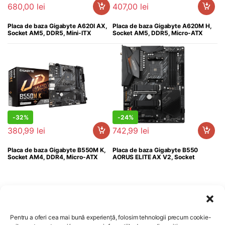
680,00
lei
407,00
lei
Placa de baza Gigabyte A620I AX,
Placa de baza Gigabyte A620M H,
Socket AM5, DDR5, Mini-ITX
Socket AM5, DDR5, Micro-ATX
-
32%
-
24%
556,99
lei
981,99
lei
380,99
lei
742,99
lei
Placa de baza Gigabyte B550M K,
Placa de baza Gigabyte B550
Socket AM4, DDR4, Micro-ATX
AORUS ELITE AX V2, Socket
Pentru a oferi cea mai bună experiență, folosim tehnologii precum cookie-