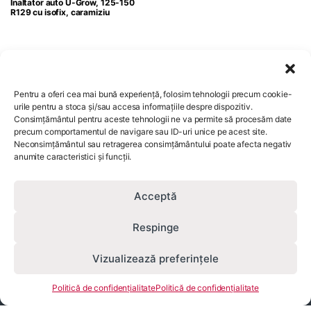
Inaltator auto U-Grow, 125-150
R129 cu isofix, caramiziu
Pentru a oferi cea mai bună experiență, folosim tehnologii precum cookie-
urile pentru a stoca și/sau accesa informațiile despre dispozitiv.
Consimțământul pentru aceste tehnologii ne va permite să procesăm date
Comenzi si livrare
precum comportamentul de navigare sau ID-uri unice pe acest site.
Neconsimțământul sau retragerea consimțământului poate afecta negativ
anumite caracteristici și funcții.
Servicii clienti
Acceptă
Respinge
Vizualizează preferințele
Ai întrebări?
Adaugă în coș
0756 824 557
Politică de confidențialitate
Politică de confidențialitate