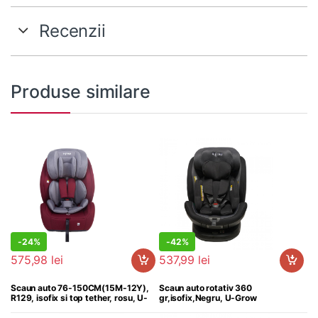
Recenzii
Produse similare
-
24%
-
42%
759,99
lei
925,99
lei
575,98
lei
537,99
lei
Scaun auto 76-150CM(15M-12Y),
Scaun auto rotativ 360
R129, isofix si top tether, rosu, U-
gr,isofix,Negru, U-Grow
Grow