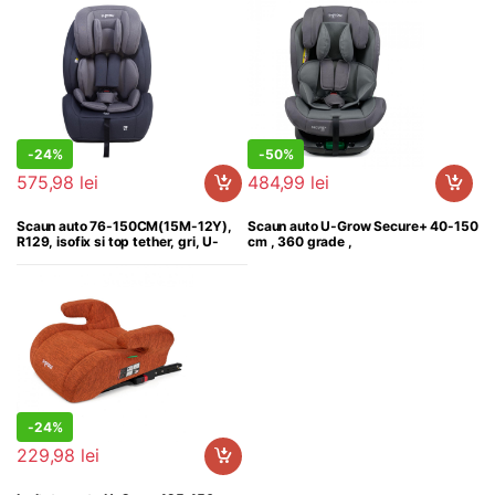
-
24%
-
50%
759,99
lei
969,98
lei
575,98
lei
484,99
lei
Scaun auto 76-150CM(15M-12Y),
Scaun auto U-Grow Secure+ 40-150
R129, isofix si top tether, gri, U-
cm , 360 grade ,
Grow
-
24%
303,99
lei
229,98
lei