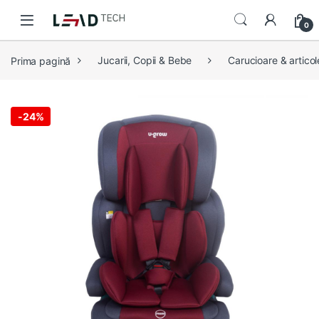
Skip to navigation
Skip to content
0
Prima pagină
Jucarii, Copii & Bebe
Carucioare & articol
-
24%