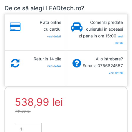
De ce să alegi LEADtech.ro?
Plata online
Comenzi predate
cu cardul
curierului in aceeasi
zi pana in ora 15:00
vezi detalii
vezi
detalii
Retur in 14 zile
Ai o intrebare?
Suna la 0756824557
vezi detalii
vezi detalii
538,99
lei
711,00
lei
Cantitate Scaun auto/inaltator 76-150CM(15M-12Y), R129, isof