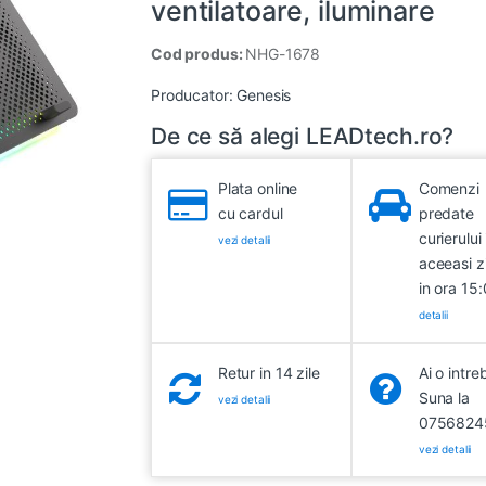
ventilatoare, iluminare
Cod produs:
NHG-1678
Producator:
Genesis
De ce să alegi LEADtech.ro?
Plata online
Comenzi
cu cardul
predate
curierului 
vezi detalii
aceeasi z
in ora 15
detalii
Retur in 14 zile
Ai o intre
Suna la
vezi detalii
0756824
vezi detalii