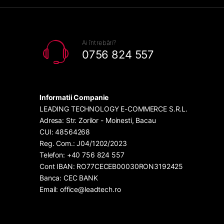
Ai întrebări?
0756 824 557
Informatii Companie
LEADING TECHNOLOGY E-COMMERCE S.R.L.
Adresa: Str. Zorilor - Moinesti, Bacau
CUI: 48564268
Reg. Com.: J04/1202/2023
Telefon: +40 756 824 557
Cont IBAN: RO77CECEB00030RON3192425
Banca: CEC BANK
Email: office@leadtech.ro