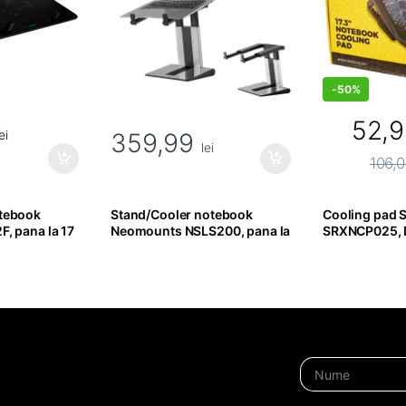
-
50%
52,
ei
359,99
lei
106,
otebook
Stand/Cooler notebook
Cooling pad S
, pana la 17
Neomounts NSLS200, pana la
SRXNCP025, 
17 inch, Argintiu
390*280*28
Compatibilit
laptop: 17.3