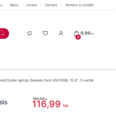
eu
Retur
Livrare
Contact
Termeni si conditii
0,00
lei
0
and/Cooler laptop Genesis Oxid 450 RGB, 15.6", 5 ventilatoare, ilumin
142,99
sis
lei
116,99
lei