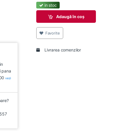
in stoc
Adaugă în coș
Favorite
Livrarea comenzilor
in
i pana
:00
vezi
bare?
557