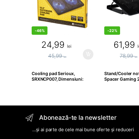
-
46%
-
22%
24,99
61,99
lei
l
45,99
78,99
lei
lei
Cooling pad Serioux,
Stand/Cooler n
SRXNCP007, Dimensiuni:
Spacer Gaming 2F
340*250*23mm,
inch, 2
Compatibilitate maxima
laptop: 15.6
Abonează-te la newsletter
...și ai parte de cele mai bune oferte și reduceri