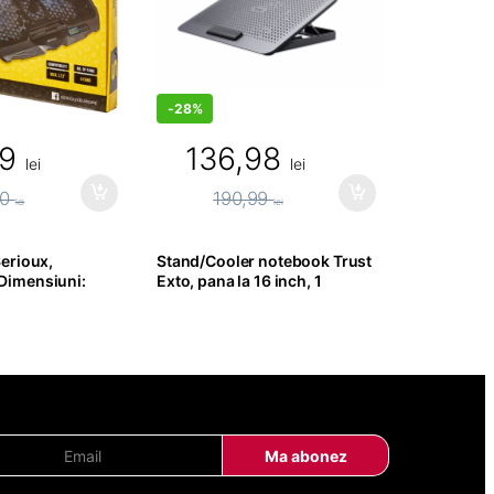
-
28%
99
136,98
lei
lei
00
190,99
lei
lei
erioux,
Stand/Cooler notebook Trust
Dimensiuni:
Exto, pana la 16 inch, 1
mm,
ventilatoare,
ate maxima
E
Ma abonez
m
a