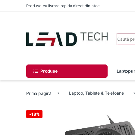
Skip to navigation
Skip to content
Produse cu livrare rapida direct din stoc
Search fo
Produse
Laptopur
Prima pagină
Laptop, Tablete & Telefoane
-
18%