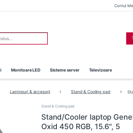
Contul M
r:
i
Monitoare LED
Sisteme server
Televizoare
Laptopuri & accesorii
Stand & Cooling pad
St
Stand & Cooling pad
Stand/Cooler laptop Gene
Oxid 450 RGB, 15.6", 5